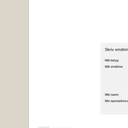
Skriv omdöm
Mitt betyg:
Mitt omdöme:
Mitt namn:
Min epostadress