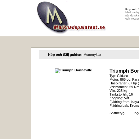
Köp och 
Marknadspa
när du ska
och nya p
Köp och Sälj guiden:
Motorcyklar
Triumph Bon
Typ: Glidare
Motor: 865 cc, Paral
Hästkrafter: 67 hp
Vridmoment: 69 N
Vikt: 225 kg
Tankstorlek: 16 l
Koppling: Våt
Fjädring fram: Kay
Fjädring bak: Krom
Snittbetyg:
In