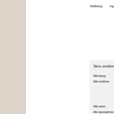
Snittbetyg:
In
Skriv omdö
Mitt betyg:
Mitt omdöme:
Mitt namn:
Min epostadress