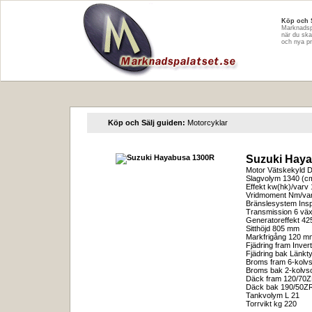
Köp och 
Marknadspa
när du ska
och nya p
Köp och Sälj guiden:
Motorcyklar
Suzuki Hay
Motor Vätskekyld D
Slagvolym 1340 (c
Effekt kw(hk)/varv
Vridmoment Nm/va
Bränslesystem Insp
Transmission 6 väx
Generatoreffekt 4
Sitthöjd 805 mm
Markfrigång 120 m
Fjädring fram Inver
Fjädring bak Länkt
Broms fram 6-kolvs
Broms bak 2-kolvs
Däck fram 120/70
Däck bak 190/50Z
Tankvolym L 21
Torrvikt kg 220