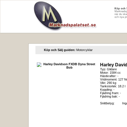
Köp och 
Marknadspa
när du ska
och nya p
Köp och Sälj guiden:
Motorcyklar
Harley Davi
Typ: Glidare
Motor: 1584 cc
Hästkrafter: -
Vridmoment: 127 
Vikt: 290 kg
Tankstorlek: 18.2 l
Koppling: -
Fjädring fram: -
Fjädring bak: -
Snittbetyg:
In