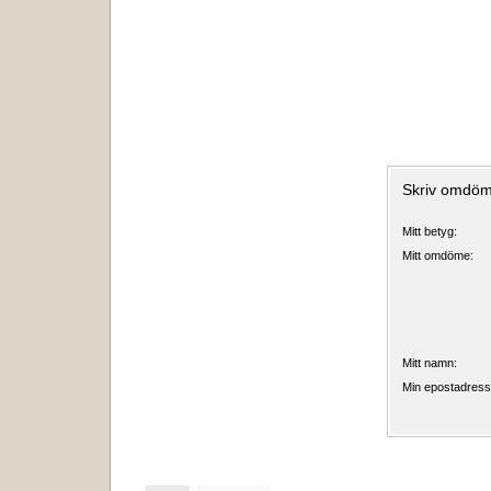
Skriv omdöm
Mitt betyg:
Mitt omdöme:
Mitt namn:
Min epostadress