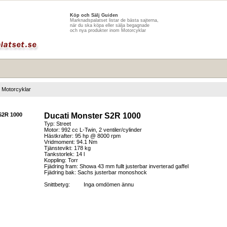
Köp och Sälj Guiden
Marknadspalatset listar de bästa sajterna,
när du ska köpa eller sälja begagnade
och nya produkter inom Motorcyklar
Motorcyklar
Ducati Monster S2R 1000
Typ: Street
Motor: 992 cc L-Twin, 2 ventiler/cylinder
Hästkrafter: 95 hp @ 8000 rpm
Vridmoment: 94.1 Nm
Tjänstevikt: 178 kg
Tankstorlek: 14 l
Koppling: Torr
Fjädring fram: Showa 43 mm fullt justerbar inverterad gaffel
Fjädring bak: Sachs justerbar monoshock
Snittbetyg:
Inga omdömen ännu