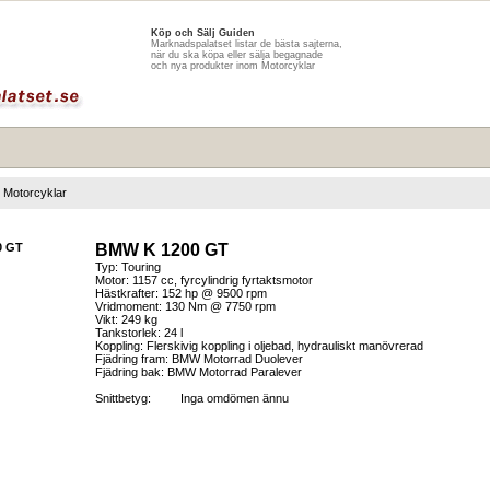
Köp och Sälj Guiden
Marknadspalatset listar de bästa sajterna,
när du ska köpa eller sälja begagnade
och nya produkter inom Motorcyklar
Motorcyklar
BMW K 1200 GT
Typ: Touring
Motor: 1157 cc, fyrcylindrig fyrtaktsmotor
Hästkrafter: 152 hp @ 9500 rpm
Vridmoment: 130 Nm @ 7750 rpm
Vikt: 249 kg
Tankstorlek: 24 l
Koppling: Flerskivig koppling i oljebad, hydrauliskt manövrerad
Fjädring fram: BMW Motorrad Duolever
Fjädring bak: BMW Motorrad Paralever
Snittbetyg:
Inga omdömen ännu