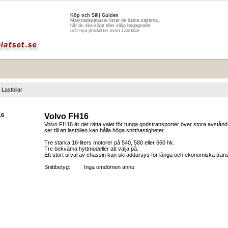
Köp och Sälj Guiden
Marknadspalatset listar de bästa sajterna,
när du ska köpa eller sälja begagnade
och nya produkter inom Lastbilar
Lastbilar
Volvo FH16
Volvo FH16 är det rätta valet för tunga godstransporter över stora avstånd.
ser till att lastbilen kan hålla höga snitthastigheter.
Tre starka 16-liters motorer på 540, 580 eller 660 hk.
Tre bekväma hyttmodeller att välja på.
Ett stort urval av chassin kan skräddarsys för långa och ekonomiska trans
Snittbetyg:
Inga omdömen ännu