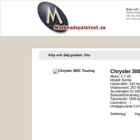
Köp och 
Marknadspa
när du ska
och nya pr
Köp och Sälj guiden:
Bilar
Chrysler 30
Motor: 2.7 V6
Modell: Kombi
Hästkrafter: 193 hp
Vridmoment: 257 
Acceleration (0-100
Bränsleförbrukning 
Tjänstevikt: 1850 k
Lastvolym: - l
Utsläppsvärde CO²
Snittbetyg:
In