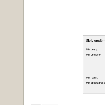
Skriv omdöm
Mitt betyg:
Mitt omdöme:
Mitt namn:
Min epostadress