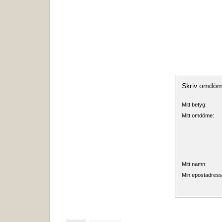
Skriv omdöm
Mitt betyg:
Mitt omdöme:
Mitt namn:
Min epostadress