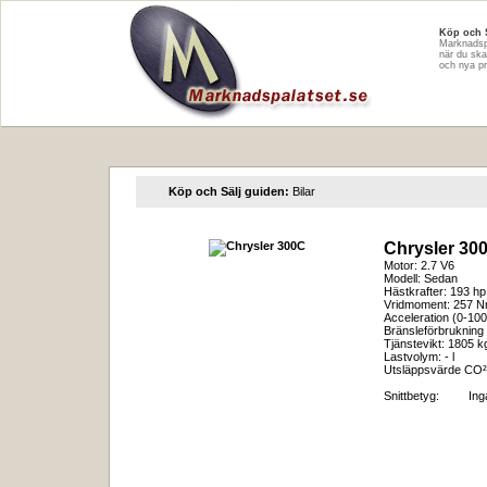
Köp och 
Marknadspa
när du ska
och nya pr
Köp och Sälj guiden:
Bilar
Chrysler 30
Motor: 2.7 V6
Modell: Sedan
Hästkrafter: 193 hp
Vridmoment: 257 
Acceleration (0-100
Bränsleförbrukning 
Tjänstevikt: 1805 k
Lastvolym: - l
Utsläppsvärde CO²
Snittbetyg:
In