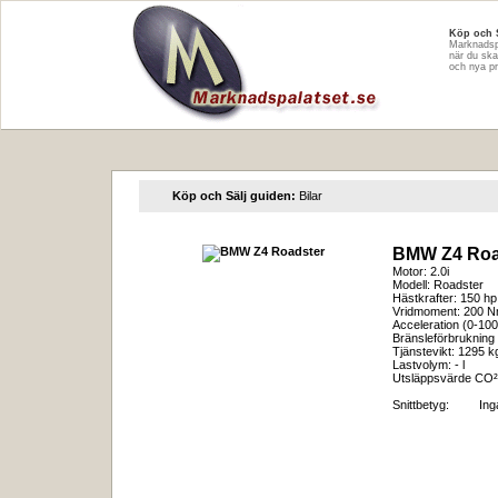
Köp och 
Marknadspa
när du ska
och nya pr
Köp och Sälj guiden:
Bilar
BMW Z4 Roa
Motor: 2.0i
Modell: Roadster
Hästkrafter: 150 hp
Vridmoment: 200 
Acceleration (0-100
Bränsleförbrukning 
Tjänstevikt: 1295 k
Lastvolym: - l
Utsläppsvärde CO²
Snittbetyg:
In