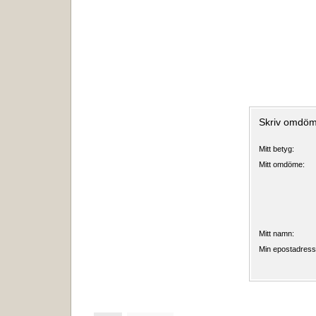
Skriv omdö
Mitt betyg:
Mitt omdöme:
Mitt namn:
Min epostadress