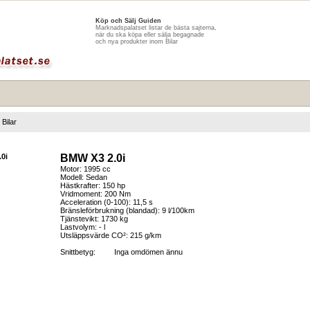
Köp och Sälj Guiden
Marknadspalatset listar de bästa sajterna,
när du ska köpa eller sälja begagnade
och nya produkter inom Bilar
Bilar
BMW X3 2.0i
Motor: 1995 cc
Modell: Sedan
Hästkrafter: 150 hp
Vridmoment: 200 Nm
Acceleration (0-100): 11,5 s
Bränsleförbrukning (blandad): 9 l/100km
Tjänstevikt: 1730 kg
Lastvolym: - l
Utsläppsvärde CO²: 215 g/km
Snittbetyg:
Inga omdömen ännu