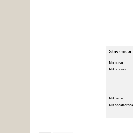
Skriv omdö
Mitt betyg:
Mitt omdöme:
Mitt namn:
Min epostadress