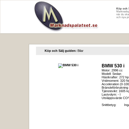
Köp och 
Marknadspa
när du ska
och nya pr
Köp och Sälj guiden:
Bilar
BMW 530 i
Motor: 2996 cc
Modell: Sedan
Hästkrafter: 272 hp
Vridmoment: 320 
Acceleration (0-100
Bränsleförbrukning 
Tjänstevikt: 1605 k
Lastvolym: - l
Utsläppsvärde CO²
Snittbetyg:
In