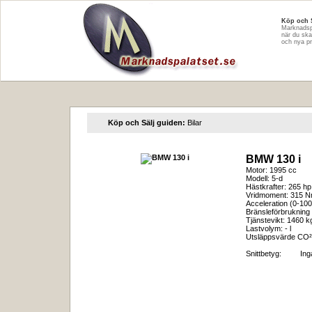
Köp och 
Marknadspa
när du ska
och nya pr
Köp och Sälj guiden:
Bilar
BMW 130 i
Motor: 1995 cc
Modell: 5-d
Hästkrafter: 265 hp
Vridmoment: 315 
Acceleration (0-100
Bränsleförbrukning 
Tjänstevikt: 1460 k
Lastvolym: - l
Utsläppsvärde CO²
Snittbetyg:
In