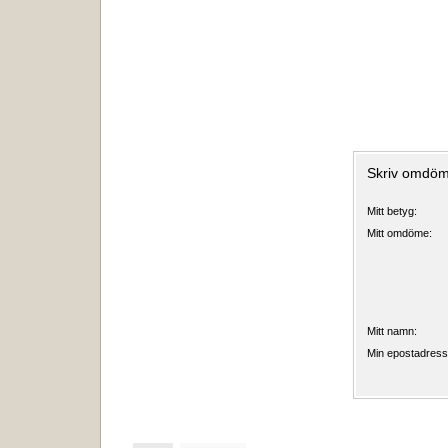
Skriv omdö
Mitt betyg:
Mitt omdöme:
Mitt namn:
Min epostadress