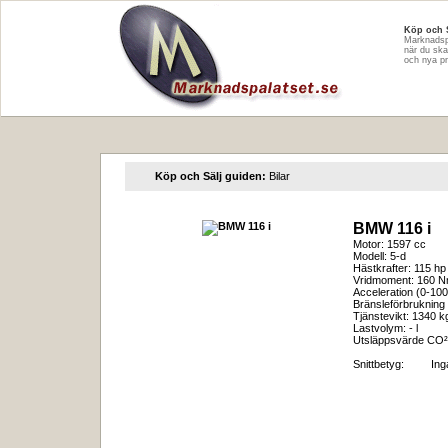
Köp och 
Marknadspa
när du ska
och nya pr
Köp och Sälj guiden:
Bilar
BMW 116 i
Motor: 1597 cc
Modell: 5-d
Hästkrafter: 115 hp
Vridmoment: 160 
Acceleration (0-100
Bränsleförbrukning 
Tjänstevikt: 1340 k
Lastvolym: - l
Utsläppsvärde CO²
Snittbetyg:
In