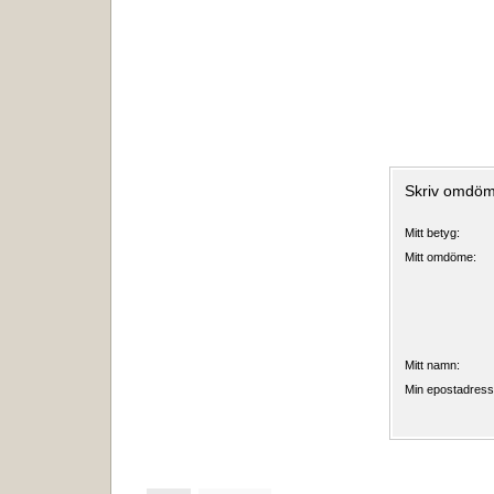
Skriv omdö
Mitt betyg:
Mitt omdöme:
Mitt namn:
Min epostadress