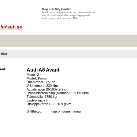
Köp och Sälj Guiden
Marknadspalatset listar de bästa sajterna,
när du ska köpa eller sälja begagnade
och nya produkter inom Bilar
Bilar
Audi A6 Avant
Motor: 2.4
Modell: Kombi
Hästkrafter: 177 hp
Vridmoment: 230 Nm
Acceleration (0-100): 9,2 s
Bränsleförbrukning (blandad): 9,9 l/100km
Tjänstevikt: 1750 kg
Lastvolym: - l
Utsläppsvärde CO²: 169 g/km
Snittbetyg:
Inga omdömen ännu