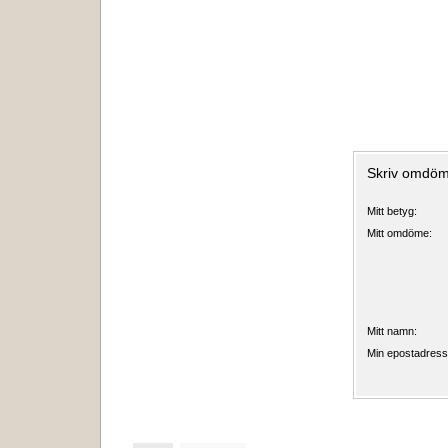
Skriv omdöm
Mitt betyg:
Mitt omdöme:
Mitt namn:
Min epostadress