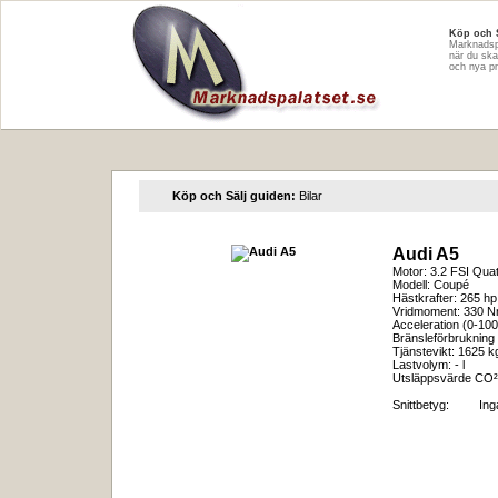
Köp och 
Marknadspa
när du ska
och nya pr
Köp och Sälj guiden:
Bilar
Audi A5
Motor: 3.2 FSI Quat
Modell: Coupé
Hästkrafter: 265 hp
Vridmoment: 330 
Acceleration (0-100
Bränsleförbrukning 
Tjänstevikt: 1625 k
Lastvolym: - l
Utsläppsvärde CO²
Snittbetyg:
In