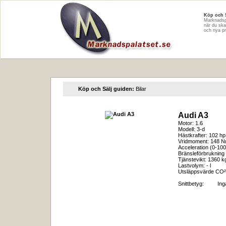
Köp och 
Marknadspa
när du ska
och nya pr
Köp och Sälj guiden:
Bilar
Audi A3
Motor: 1.6
Modell: 3-d
Hästkrafter: 102 hp
Vridmoment: 148 
Acceleration (0-100
Bränsleförbrukning 
Tjänstevikt: 1360 k
Lastvolym: - l
Utsläppsvärde CO²
Snittbetyg:
In