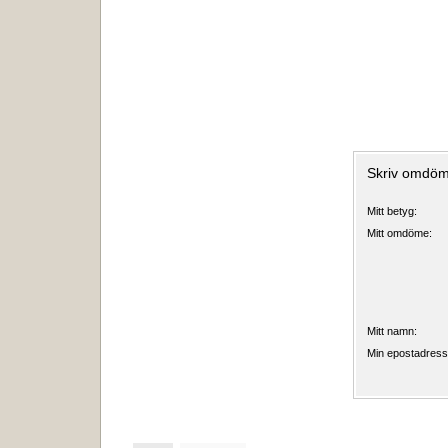
Skriv omdöm
Mitt betyg:
Mitt omdöme:
Mitt namn:
Min epostadress