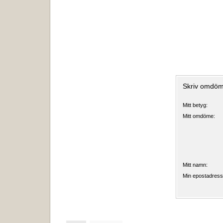
Skriv omdöm
Mitt betyg:
Mitt omdöme:
Mitt namn:
Min epostadress