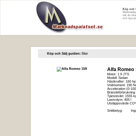
Köp och 
Marknadspa
när du ska
och nya pr
Köp och Sälj guiden:
Bilar
Alfa Romeo 
Motor: 1.9 JTS
Modell: Sedan
Hästkrafter: 160 hp
Vridmoment: 190 
Acceleration (0-100
Bränsleförbrukning 
Tjänstevikt: 1555 k
Lastvolym: 405 l
Utsläppsvärde CO²
Snittbetyg:
In