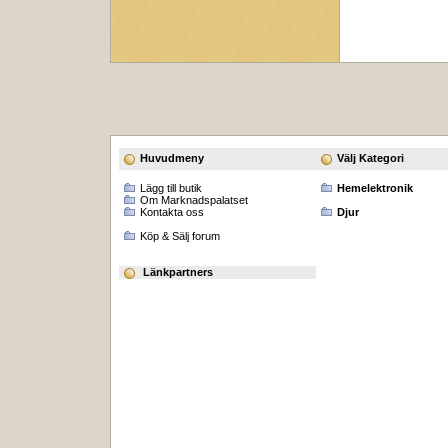
Huvudmeny
Välj Kategori
Lägg till butik
Hemelektronik
Om Marknadspalatset
Kontakta oss
Djur
Köp & Sälj forum
Länkpartners