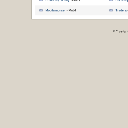
Casell Köp & Sälj
- A till Ö
Eniro Köp
Mobilannonser
- Mobil
Tradera
-
© Copyrigh