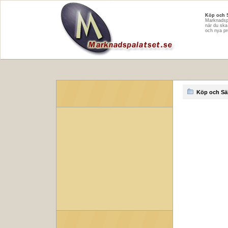
Köp och S
Marknadspa
när du ska
och nya pr
Köp och Säl