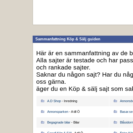
Sammanfattning Köp & Sälj guiden
Här är en sammanfattning av de b
Alla sajter är testade och har pass
och rankade sajter.
Saknar du någon sajt? Har du någ
oss gärna.
äger du en Köp & sälj sajt som s
A.D Shop
- Inredning
Annonsb
Annonsparken
- A till Ö
Basar.se
Begagnade bilar
- Bilar
Blåsidor